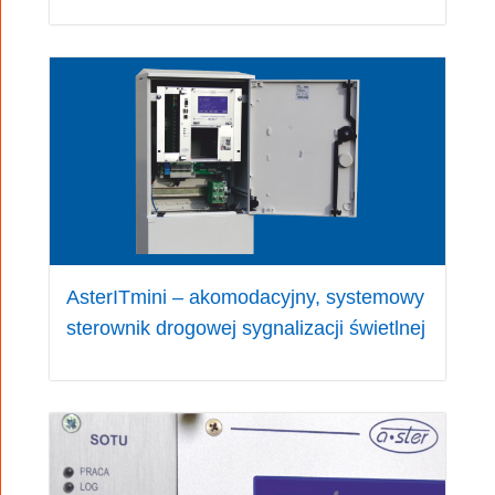
Konsola operatorska
AsterITmini – akomodacyjny, systemowy
Zrealizowana jest za pomocą wyświetlacza
sterownik drogowej sygnalizacji świetlnej
graficznego o rozdzielczości QVGA oraz ekranu
dotykowego. Konsola umożliwia pełną
diagnostykę zarówno urządzenia jak i
skrzyżowania.
Operowanie konsolą uzależnione jest od poziomu