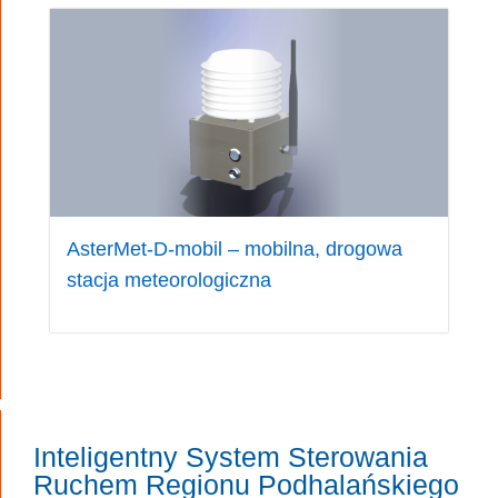
Drugim sposobem programowania jest
stworzenie projektu przy pomocy pakietu
VTassist
firmy GEVAS Software (
http://www.gevas.eu
).
Pakiet ten zawiera m.in. aplikację CROSSIG do
projektowania programu i tworzenia plików dla
sterownika oraz NONSTOP do dynamicznej
symulacji zaprojektowanych algorytmów.
AsterMet-D-mobil – mobilna, drogowa
stacja meteorologiczna
Inteligentny System Sterowania
Ruchem Regionu Podhalańskiego