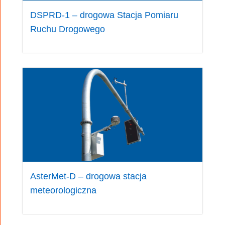
tworzenia dowolnych algorytmów sterowania
grupowego i fazowego. Przy jego pomocy
DSPRD-1 – drogowa Stacja Pomiaru
programuje się także układy kontrolne sterownika
Ruchu Drogowego
oraz tryby pracy.
Program
Aster
ITproj
umożliwia także
debugowanie skryptów i graficzne testowanie
zaprogramowanego algorytmu sterowania.
AsterMet-D – drogowa stacja
meteorologiczna