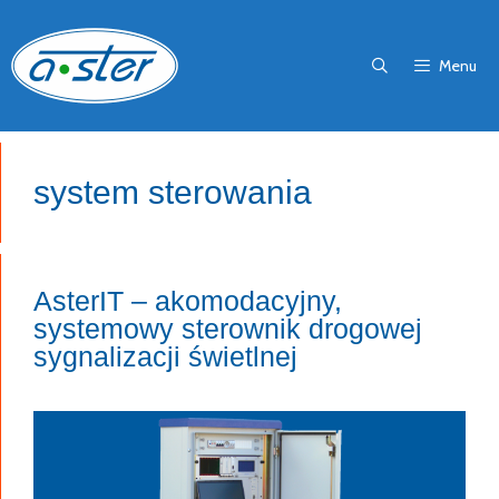
Przejdź
do
Menu
treści
system sterowania
AsterIT – akomodacyjny,
systemowy sterownik drogowej
sygnalizacji świetlnej