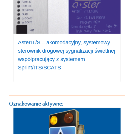
dostępu użytkownika. System praw dostępu
uwzględnia poziom wyszkolenia i zakres
odpowiedzialności operatorów.
AsterIT/S – akomodacyjny, systemowy
sterownik drogowej sygnalizacji świetlnej
współpracujący z systemem
Sprint/ITS/SCATS
Funkcje realizowane przy pomocy konsoli:
szybkie przełączanie w tryb żółtego
Oznakowanie aktywne:
migacza, all red lub wygaszenia
sygnalizatorów,
określanie aktualnego stanu sterownika i