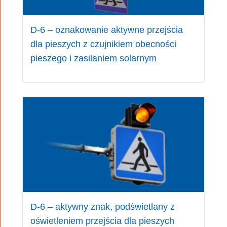
D-6 – oznakowanie aktywne przejścia
dla pieszych z czujnikiem obecności
pieszego i zasilaniem solarnym
Interfejs WWW
Sterownik wyposażony jest w serwer WWW, który
udostępnia przy pomocy przeglądarki
internetowej wszystkie funkcje niezbędne z
konfiguracją, diagnostyką i programowaniem
sterownika.
Przy pomocy tego serwisu można także testować
wgrane do sterownika oprogramowanie zarówno
w warunkach laboratoryjnych jak i na
skrzyżowaniu.
D-6 – aktywny znak, podświetlany z
oświetleniem przejścia dla pieszych