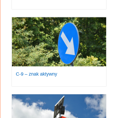
Sterowanie obszarowe
Przy użyciu grupy sterowników
Aster
IT
C-9 – znak aktywny
połączonych medium transmisyjnym można
zrealizować system sterowania obszarowego bez
użycia centralnych urządzeń sterujących.
Możliwe jest to dzięki wymianie danych
pomiędzy sterownikami zawierających stany
detektorów, stany grup sygnalizacyjnych oraz