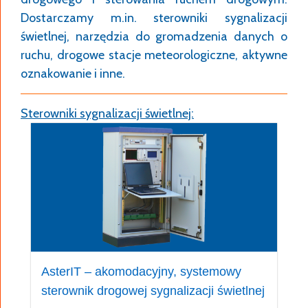
odpowiedzialnymi za interakcję z otoczeniem są:
Dostarczamy m.in. sterowniki sygnalizacji
moduł zarządzania i egzekucji
świetlnej, narzędzia do gromadzenia danych o
algorytmów sterowania sygnalizacją,
ruchu, drogowe stacje meteorologiczne, aktywne
moduł obsługi detekcji (detektory
oznakowanie i inne.
indukcyjne, wideo detektory, detektory
geomagnetyczne, detektory mikrofalowe
Sterowniki sygnalizacji świetlnej:
itp.)
moduł komunikacji z innymi urządzeniami
ITS (centrale systemów sterowania,
pojazdy uprzywilejowane, drogowe stacje
pomiarowe, inne sterowniki),
moduł komunikacji z użytkownikiem
(interfejs www, netCONSOLE, obsługa
wielu języków).
AsterIT – akomodacyjny, systemowy
sterownik drogowej sygnalizacji świetlnej