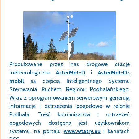
Po symulacji używane pliki wgrywane są do
sterownika, który zgodnie z nimi realizuje
algorytmy sterowania.
Optymalizacja sterowania
Sterownik
Aster
IT
ma zaimplementowane
następujące systemu optymalizacji sterowania
sygnalizacją:
Produkowane przez nas drogowe stacje
TRENDS, EPICS, interfrejs VTCenter i BALANCE
meteorologiczne
AsterMet-D
i
AsterMet-D-
firmy GEVAS Software. Przeznaczony jest on do
mobil
są częścią Inteligentnego Systemu
sterowania skrzyżowaniami izolowanymi lub
Sterowania Ruchem Regionu Podhalańskiego.
pracującymi w koordynacji liniowej. Dzięki
Wraz z oprogramowaniem serwerowym generują
zastosowaniu do optymalizacji algorytmów
informacje i ostrzeżenia pogodowe w rejonie
genetycznych jest ona skuteczna, co zostało
Podhala. Treść komunikatów i ostrzeżeń
potwierdzone na skrzyżowaniach.
pogodowych dostępna jest użytkownikom
SCATS. Jest to system sterowania
systemu, na portalu
www.wtatry.eu
i kanałach
pracujący w oparciu o dynamicznie