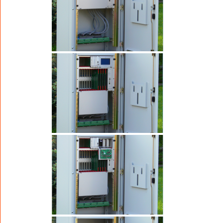
ściśle dopasowanych do wykonywanych na
skrzyżowaniu zadań. Wszystkie moduły
funkcjonalne sterownika połączone są magistralą
it
CAN
, co umożliwia szybką, dwukierunkową
komunikację pomiędzy modułami. Dodatkowym
zabezpieczeniem działania sterownika jest linia
BLOKADA
, poprzez którą każdy moduł może
zażądać bezwarunkowego wyłączenia
sygnalizatorów.