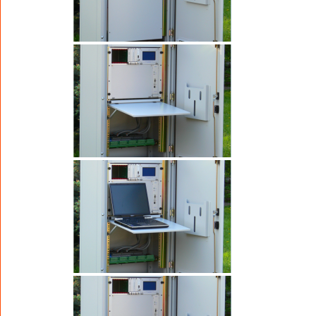
terenie, pozwalając na jego zabudowę przy
ścianie i we wnękach.
Dwusystemowa kaseta EUROCARD 19″ dla
modułów elektronicznych o wysokości 3U oraz
6U w połączeniu z dedykowanym systemem
przyłączeń daje to prawie nieograniczone
możliwości stosowania różnorodnych modułów,
także innych producentów.
Modułowy system stabilnych sprężynowych
złączy wtykanych ST-COMBI umożliwia łatwe
odłączenia kasety i wyjęcie jej z szafy podczas
instalacji, czy też konserwacji sterownika, bez
naruszania istniejących połączeń z
sygnalizatorami oraz detektorami.
Architektura fizyczna sterownika
Sterownik
AsterIT
posiada konstrukcję modułową,
co pozwala na tworzenie dowolnych konfiguracji