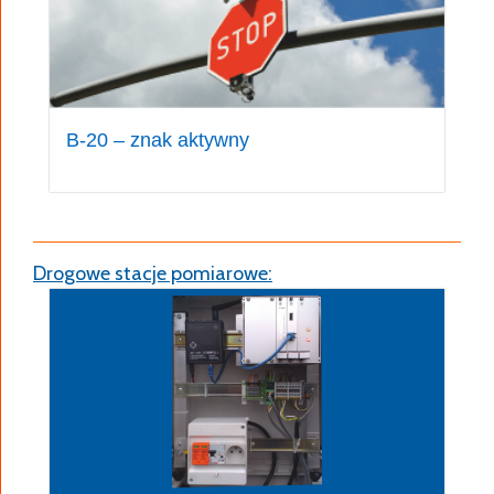
wartości dowolnie zdefiniowanych przez
użytkownika zmiennych. Wszystkie te dane mogą
występować w warunkach logicznych, które
wyznaczają sposób sterowania grupami i fazami
w dowolnym sterowniku w sieci. Używając tych
B-20 – znak aktywny
danych i skryptów sterownika można
zaprogramować algorytm sterowania
sygnalizacją uzależniony od stanu sygnalizacji
całego obszaru.
Drogowe stacje pomiarowe:
Powyższy mechanizm obsługuje także polecenia z
centrali sterowania oraz sygnały z pojazdów
komunikacji zbiorowej i uprzywilejowanych.
Programowanie sterownika
Sterownik można zaprogramować przy pomocy
specjalizowanego programu
Aster
ITproj
, który
realizuje wszystkie funkcje niezbędne do