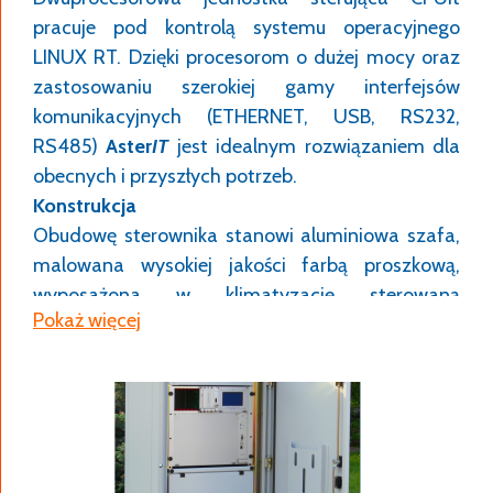
pracuje pod kontrolą systemu operacyjnego
LINUX RT. Dzięki procesorom o dużej mocy oraz
zastosowaniu szerokiej gamy interfejsów
komunikacyjnych (ETHERNET, USB, RS232,
RS485)
Aster
IT
jest idealnym rozwiązaniem dla
obecnych i przyszłych potrzeb.
Konstrukcja
Obudowę sterownika stanowi aluminiowa szafa,
malowana wysokiej jakości farbą proszkową,
wyposażona w klimatyzację sterowaną
Pokaż więcej
dwupunktowym termostatem.
Unikatowy system wychylania kasety daje
swobodny dostęp do wszystkich podzespołów
sterownika bez konieczności stosowania
dodatkowych drzwi. Brak drzwi z tyłu szafy
zwiększa elastyczność instalacji urządzenia w