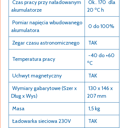
Czas pracy przy naładowanym
Ok.. 170 dla
o
akumulatorze
20
C h
Pomiar napięcia wbudowanego
0 do 100%
akumulatora
Zegar czasu astronomicznego
TAK
-40 do +60
Temperatura pracy
o
C
Uchwyt magnetyczny
TAK
Wymiary gabarytowe (Szer x
130 x 146 x
Dług x Wys)
207 mm
Masa
1,5 kg
Ładowarka sieciowa 230V
TAK