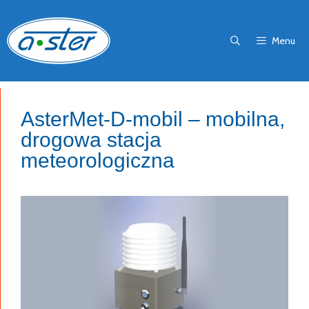
Przejdź
do
Menu
treści
AsterMet-D-mobil – mobilna,
drogowa stacja
meteorologiczna