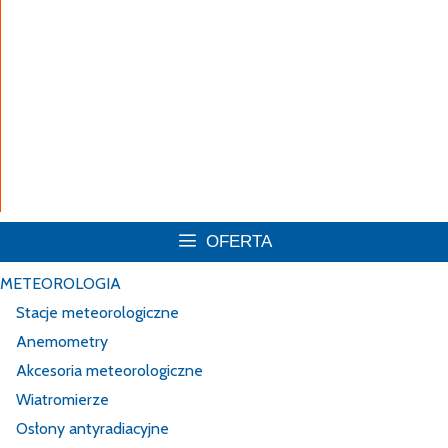
AsterMet – automatyczna Stacja
Meteorologiczna
AsterMet-D – drogowa stacja
meteorologiczna
OFERTA
METEOROLOGIA
Stacje meteorologiczne
Anemometry
Akcesoria meteorologiczne
Wiatromierze
Osłony antyradiacyjne