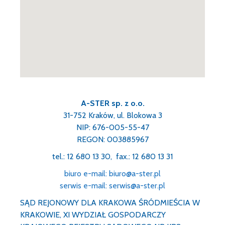
A-STER sp. z o.o.
31-752 Kraków, ul. Blokowa 3
NIP: 676-005-55-47
REGON: 003885967
tel.: 12 680 13 30, fax.: 12 680 13 31
biuro e-mail: biuro@a-ster.pl
serwis e-mail: serwis@a-ster.pl
SĄD REJONOWY DLA KRAKOWA ŚRÓDMIEŚCIA W
KRAKOWIE, XI WYDZIAŁ GOSPODARCZY