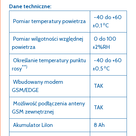
Dane techniczne:
-40 do +60
Pomiar temperatury powietrza
o
±0,1
C
Pomiar wilgotności względnej
0 do 100
powietrza
±2%RH
Określanie temperatury punktu
-40 do +60
**)
o
rosy
±0,5
C
Wbudowany modem
TAK
GSM/EDGE
Możliwość podłączenia anteny
TAK
GSM zewnętrznej
Akumulator LiIon
8 Ah