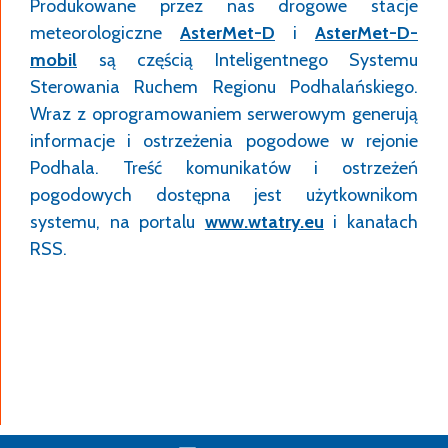
Produkowane przez nas drogowe stacje
meteorologiczne
AsterMet-D
i
AsterMet-D-
mobil
są częścią Inteligentnego Systemu
Sterowania Ruchem Regionu Podhalańskiego.
Wraz z oprogramowaniem serwerowym generują
informacje i ostrzeżenia pogodowe w rejonie
Podhala. Treść komunikatów i ostrzeżeń
pogodowych dostępna jest użytkownikom
systemu, na portalu
www.wtatry.eu
i kanałach
RSS.
DSPRD-1 – drogowa Stacja Pomiaru Ruchu
Drogowego
Bydgoszcz, Olsztyn – ITS