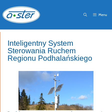
Przejdź
do
Menu
treści
Inteligentny System
Sterowania Ruchem
Regionu Podhalańskiego