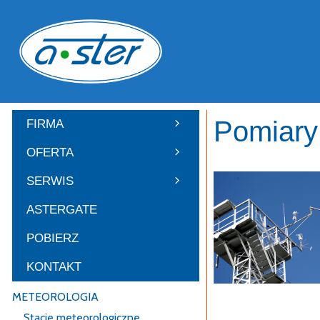
Przejdź
do
treści
Pomiary
FIRMA
OFERTA
SERWIS
ASTERGATE
POBIERZ
KONTAKT
METEOROLOGIA
Pomiary dla rolnic
Stacje meteorologiczne