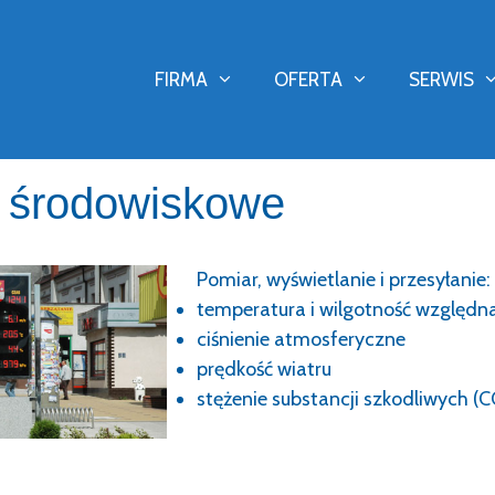
FIRMA
OFERTA
SERWIS
 środowiskowe
Pomiar, wyświetlanie i przesyłanie:
temperatura i wilgotność względn
ciśnienie atmosferyczne
prędkość wiatru
stężenie substancji szkodliwych (
owe na Spitsbergenie