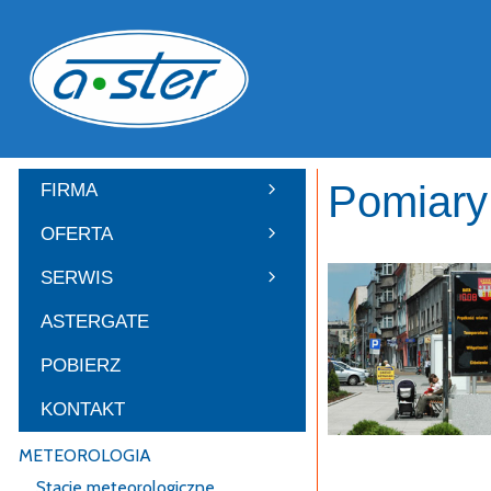
Przejdź
do
treści
Pomiary
FIRMA
OFERTA
SERWIS
ASTERGATE
POBIERZ
KONTAKT
METEOROLOGIA
Pomiary środowisk
Stacje meteorologiczne