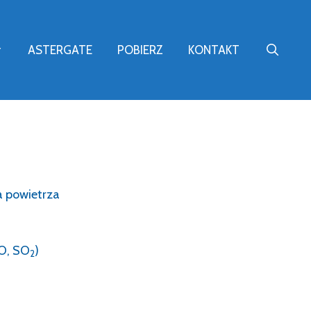
ASTERGATE
POBIERZ
KONTAKT
a powietrza
CO, SO
)
2