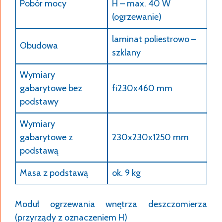
Pobór mocy
H – max. 40 W
(ogrzewanie)
laminat poliestrowo –
Obudowa
szklany
Wymiary
gabarytowe bez
fi230x460 mm
podstawy
Wymiary
gabarytowe z
230x230x1250 mm
podstawą
Masa z podstawą
ok. 9 kg
Moduł ogrzewania wnętrza deszczomierza
(przyrządy z oznaczeniem H)