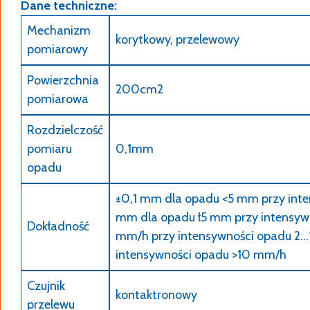
Dane techniczne:
Mechanizm
korytkowy, przelewowy
pomiarowy
Powierzchnia
200cm2
pomiarowa
Rozdzielczość
pomiaru
0,1mm
opadu
±0,1 mm dla opadu <5 mm przy int
mm dla opadu ł5 mm przy intensy
Dokładność
mm/h przy intensywności opadu 2
intensywności opadu >10 mm/h
Czujnik
kontaktronowy
przelewu