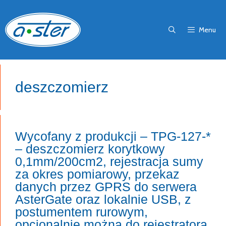
Przejdź
do
Menu
treści
deszczomierz
Wycofany z produkcji – TPG-127-*
– deszczomierz korytkowy
0,1mm/200cm2, rejestracja sumy
za okres pomiarowy, przekaz
danych przez GPRS do serwera
AsterGate oraz lokalnie USB, z
postumentem rurowym,
opcjonalnie można do rejestratora