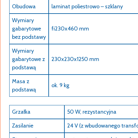
Obudowa
laminat poliestrowo – szklany
Wymiary
gabarytowe
fi230x460 mm
bez podstawy
Wymiary
gabarytowe z
230x230x1250 mm
podstawą
Masa z
ok. 9 kg
podstawą
Grzałka
50 W, rezystancyjna
Zasilanie
24 V (z wbudowanego transf