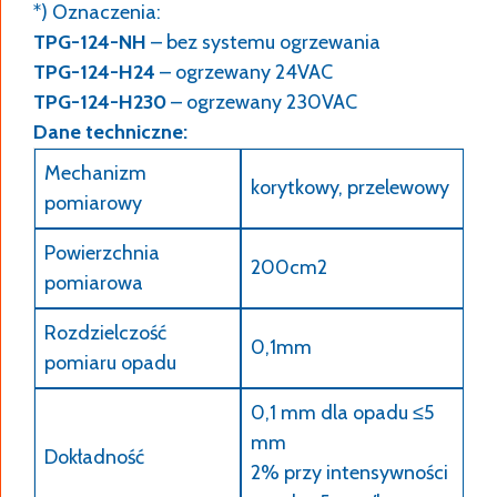
*) Oznaczenia:
TPG-124-NH
– bez systemu ogrzewania
TPG-124-H24
– ogrzewany 24VAC
TPG-124-H230
– ogrzewany 230VAC
Dane techniczne:
Mechanizm
korytkowy, przelewowy
pomiarowy
Powierzchnia
200cm2
pomiarowa
Rozdzielczość
0,1mm
pomiaru opadu
0,1 mm dla opadu ≤5
mm
Dokładność
2% przy intensywności