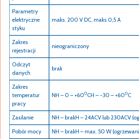
Parametry
elektryczne
maks. 200 V DC, maks 0,5 A
styku
Zakres
nieograniczony
rejestracji
Odczyt
brak
danych
Zakres
0
0
temperatur
NH – 0 – +60
CH – -30 – +60
C
pracy
Zasilanie
NH – brakH – 24ACV lub 230ACV (o
Pobór mocy
NH – brakH – max. 50 W (ogrzewani