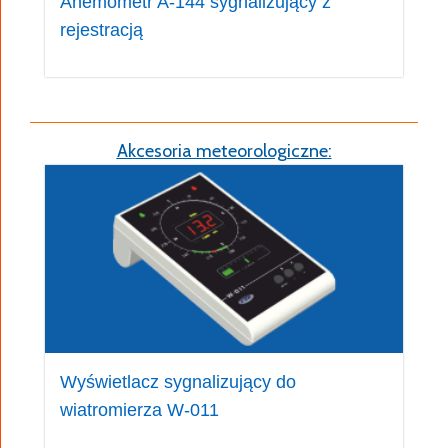
Anemometr A-144 sygnalizujący z
rejestracją
Akcesoria meteorologiczne
:
Wyświetlacz sygnalizujący do
wiatromierza W-011