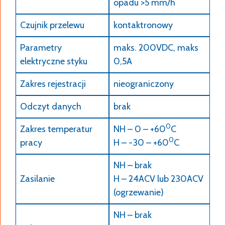
opadu >5 mm/h
Czujnik przelewu
kontaktronowy
Parametry
maks. 200VDC, maks
elektryczne styku
0,5A
Zakres rejestracji
nieograniczony
Odczyt danych
brak
0
Zakres temperatur
NH – 0 – +60
C
0
pracy
H – -30 – +60
C
NH – brak
Zasilanie
H – 24ACV lub 230ACV
(ogrzewanie)
NH – brak