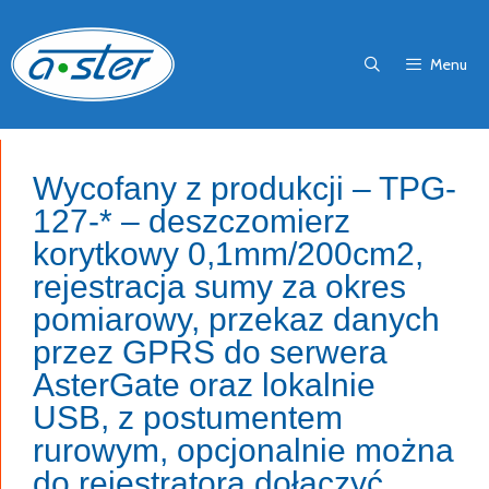
Przejdź
do
Menu
treści
Wycofany z produkcji – TPG-
127-* – deszczomierz
korytkowy 0,1mm/200cm2,
rejestracja sumy za okres
pomiarowy, przekaz danych
przez GPRS do serwera
AsterGate oraz lokalnie
USB, z postumentem
rurowym, opcjonalnie można
do rejestratora dołączyć