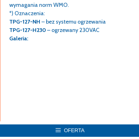
wymagania norm WMO.
*) Oznaczenia:
TPG-127-NH
– bez systemu ogrzewania
TPG-127-H230
– ogrzewany 230VAC
Galeria:
Deszczomierz korytkowy TPG-126 z wyjściem
USB i postumentem rurowym
OAP-113 – osłona antyradiacyjna dla czujnika
temperatury minimalnej przygruntowej,
regulowana wysokość
OFERTA