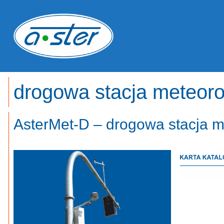
Przejdź
do
treści
drogowa stacja meteoro
AsterMet-D – drogowa stacja m