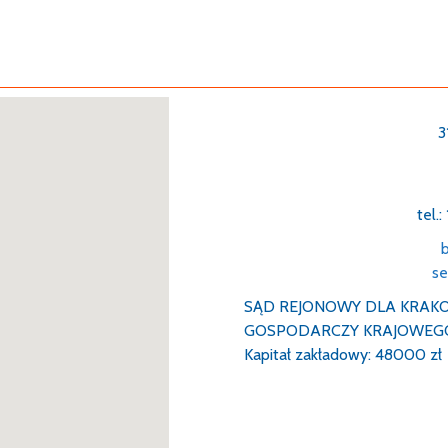
maga systemu Windows XP
3
tel.
nie cztery zarejestrowane
b
se
SĄD REJONOWY DLA KRAKO
GOSPODARCZY KRAJOWEGO
Kapitał zakładowy: 48000 zł