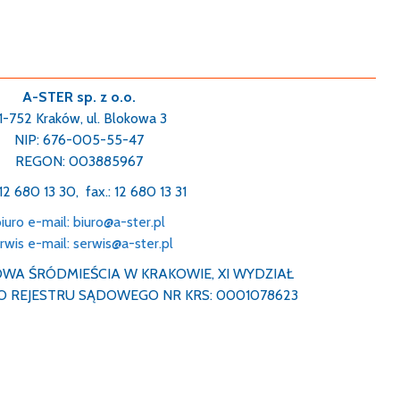
A-STER sp. z o.o.
1-752 Kraków, ul. Blokowa 3
NIP: 676-005-55-47
REGON: 003885967
: 12 680 13 30, fax.: 12 680 13 31
iuro e-mail: biuro@a-ster.pl
rwis e-mail: serwis@a-ster.pl
WA ŚRÓDMIEŚCIA W KRAKOWIE, XI WYDZIAŁ
 REJESTRU SĄDOWEGO NR KRS: 0001078623