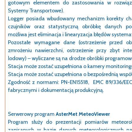
gotowym elementem do zastosowania w rozwiąza
Systemy Transportowe).
Logger posiada wbudowany mechanizm korekty cha
czujników oraz statystyczną obróbkę danych p
możliwa jest eliminacja i linearyzacja błędów system
Pozostałe wymagane dane (ostrzeżenie przed obl
zmrożeniu nawierzchni, ostrzeżenie przy zbyt in
lodowy) – wyliczane są na drodze obróbki programowe
Stacja może zostać uzupełniona o kamery monitoring
Stacja może zostać uzupełniona o bezpośrednią wspó
Zgodność z normami: PN-EN15518, EMC 89/336/EEC
fabrycznymi i dokumentacją produkcyjną.
Serwerowy program
AsterMet MeteoViewer
Program służy do prezentacji pomiarów meteoro
zapisanych w bazie danych meteorologicznych n