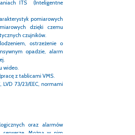
niach ITS (Inteligentne
rakterystyk pomiarowych
omiarowych dzięki czemu
atycznych czujników.
odzeniem, ostrzeżenie o
tensywnym opadzie, alarm
j.
u wideo.
łpracę z tablicami VMS.
, LVD 73/23/EEC, normami
logicznych oraz alarmów
a serwerze. Można w nim