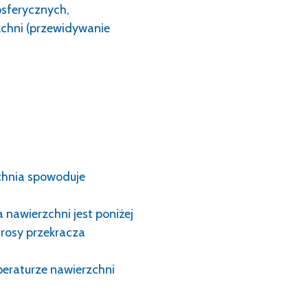
osferycznych,
zchni (przewidywanie
chnia spowoduje
nawierzchni jest poniżej
rosy przekracza
peraturze nawierzchni