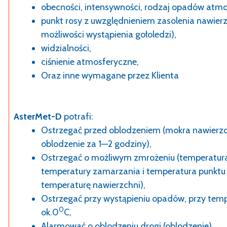
obecności, intensywności, rodzaj opadów atm
punkt rosy z uwzględnieniem zasolenia nawier
możliwości wystąpienia gołoledzi),
widzialności,
ciśnienie atmosferyczne,
Oraz inne wymagane przez Klienta
AsterMet-D
potrafi:
Ostrzegać przed oblodzeniem (mokra nawierz
oblodzenie za 1—2 godziny),
Ostrzegać o możliwym zmrożeniu (temperatura 
temperatury zamarzania i temperatura punktu 
temperaturę nawierzchni),
Ostrzegać przy wystąpieniu opadów, przy tem
0
ok.0
C,
Alarmować o oblodzeniu drogi (oblodzenie),