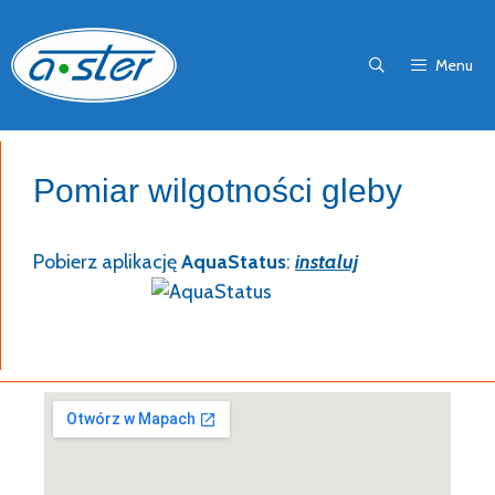
Przejdź
do
Menu
treści
Pomiar wilgotności gleby
Pobierz aplikację
AquaStatus
:
instaluj