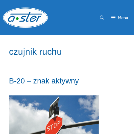
Przejdź
do
Menu
treści
czujnik ruchu
B-20 – znak aktywny